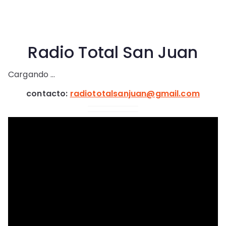
l
Radio Total San Juan
Cargando …
contacto:
radiototalsanjuan@gmail.com